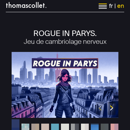
thomascollet
.
Jump to navigation
fr
|
en
ROGUE IN PARYS.
Jeu de cambriolage nerveux