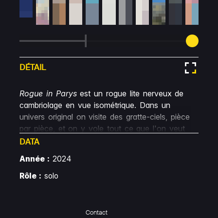
DÉTAIL
Rogue in Parys
est un rogue lite nerveux de
cambriolage en vue isométrique. Dans un
univers original on visite des gratte-ciels, pièce
par pièce, et on y vole tout ce que l'on veut
– et peut – emporter. Il faut procéder à des
DATA
choix immédiats et savoir organiser son
Année :
2024
inventaire car le temps est compté !
Rôle :
solo
Entre deux pillages, les joueurs peuvent
améliorer leur QG, revendre le produit des
larcins, acquérir de nouveaux atouts et voir
Contact